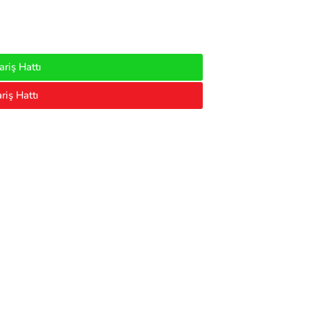
riş Hattı
riş Hattı