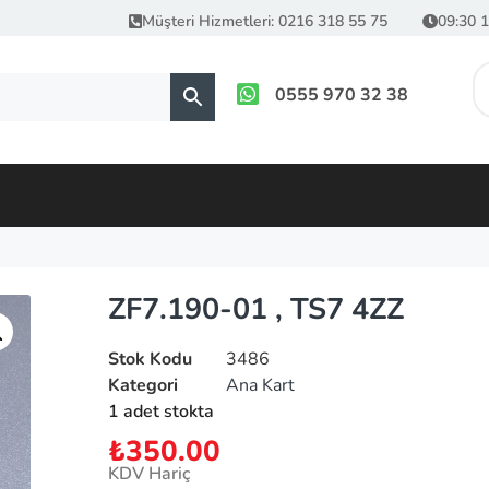
Müşteri Hizmetleri: 0216 318 55 75
09:30 1
0555 970 32 38
ZF7.190-01 , TS7 4ZZ
Stok Kodu
3486
Kategori
Ana Kart
1 adet stokta
₺
350.00
KDV Hariç