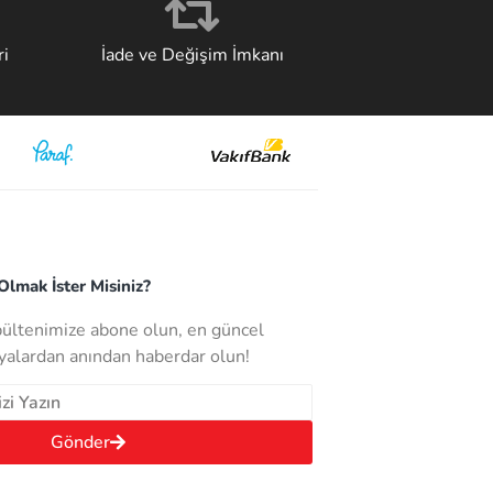
i
İade ve Değişim İmkanı
lmak İster Misiniz?
bültenimize abone olun, en güncel
alardan anından haberdar olun!
Gönder