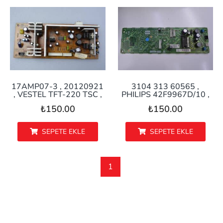
17AMP07-3 , 20120921
3104 313 60565 ,
, VESTEL TFT-220 TSC ,
PHILIPS 42F9967D/10 ,
POWER BOARD,
AUDIO,
₺
150.00
₺
150.00
BESLEME KARTI
FPF42C128128UE52
SEPETE EKLE
SEPETE EKLE
1