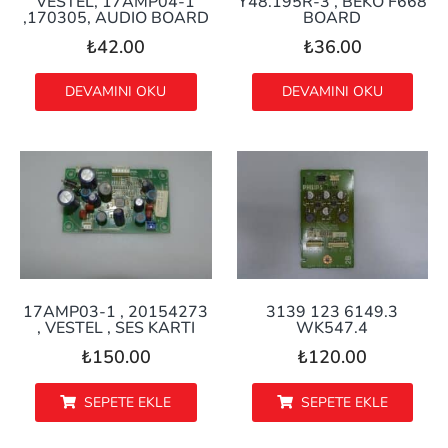
VESTEL, 17AMP04-1
Y48.195R-3 , BEKO F668
,170305, AUDIO BOARD
BOARD
₺
42.00
₺
36.00
DEVAMINI OKU
DEVAMINI OKU
17AMP03-1 , 20154273
3139 123 6149.3
, VESTEL , SES KARTI
WK547.4
₺
150.00
₺
120.00
SEPETE EKLE
SEPETE EKLE