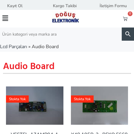
Kayıt Ol
Kargo Takibi
İletişim Formu
0
Lcd Parçaları
»
Audio Board
Audio Board
Stokta Yok
Stokta Yok