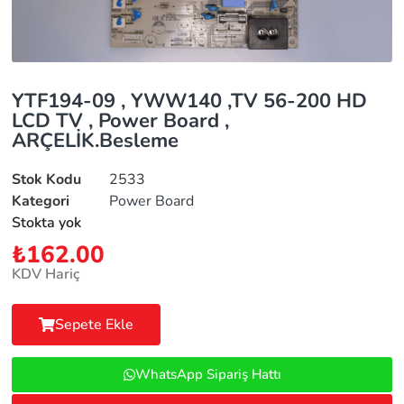
YTF194-09 , YWW140 ,TV 56-200 HD
LCD TV , Power Board ,
ARÇELİK.Besleme
Stok Kodu
2533
Kategori
Power Board
Stokta yok
₺
162.00
KDV Hariç
Sepete Ekle
WhatsApp Sipariş Hattı