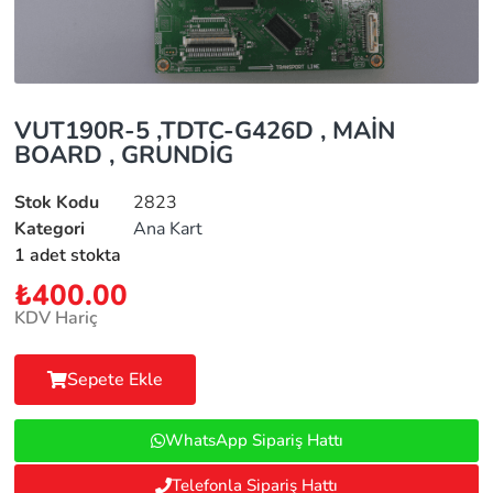
VUT190R-5 ,TDTC-G426D , MAİN
BOARD , GRUNDİG
Stok Kodu
2823
Kategori
Ana Kart
1 adet stokta
₺
400.00
KDV Hariç
Sepete Ekle
WhatsApp Sipariş Hattı
Telefonla Sipariş Hattı