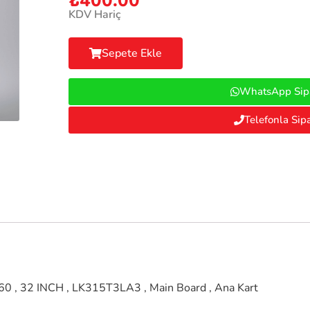
₺
400.00
KDV Hariç
Sepete Ekle
WhatsApp Sipa
Telefonla Sipa
 , 32 INCH , LK315T3LA3 , Main Board , Ana Kart