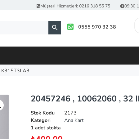
Müşteri Hizmetleri: 0216 318 55 75
09:30 1
0555 970 32 38
, LK315T3LA3
20457246 , 10062060 , 32
Stok Kodu
2173
Kategori
Ana Kart
1 adet stokta