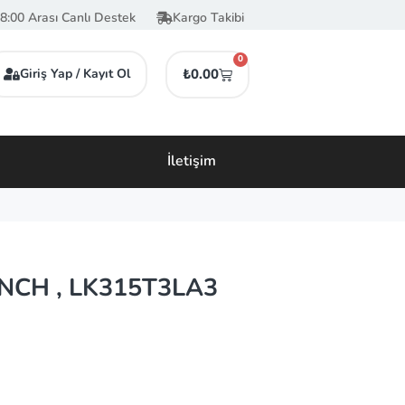
8:00 Arası Canlı Destek
Kargo Takibi
0
Giriş Yap / Kayıt Ol
₺
0.00
İletişim
 INCH , LK315T3LA3