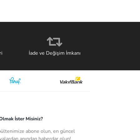
i
İade ve Değişim İmkanı
lmak İster Misiniz?
bültenimize abone olun, en güncel
alardan anından haberdar olun!