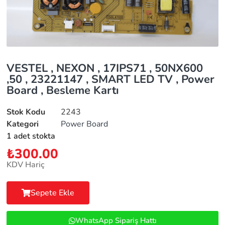
VESTEL , NEXON , 17IPS71 , 50NX600
,50 , 23221147 , SMART LED TV , Power
Board , Besleme Kartı
Stok Kodu
2243
Kategori
Power Board
1 adet stokta
₺
300.00
KDV Hariç
Sepete Ekle
WhatsApp Sipariş Hattı