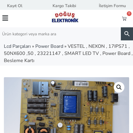
Kayıt Ol
Kargo Takibi
İletişim Formu
0
Lcd Parçaları
»
Power Board
»
VESTEL , NEXON , 17IPS71 ,
50NX600 ,50 , 23221147 , SMART LED TV , Power Board ,
Besleme Kartı