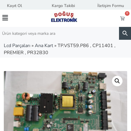
Kayıt Ol
Kargo Takibi
İletişim Formu
0
Lcd Parçaları
»
Ana Kart
»
TP.VST59.P86 , CP11401 ,
PREMİER , PR32B30