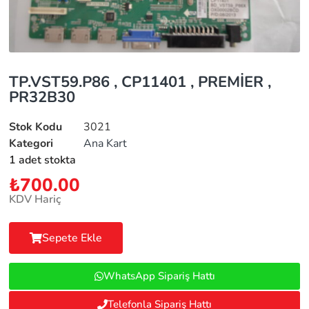
TP.VST59.P86 , CP11401 , PREMİER ,
PR32B30
Stok Kodu
3021
Kategori
Ana Kart
1 adet stokta
₺
700.00
KDV Hariç
Sepete Ekle
WhatsApp Sipariş Hattı
Telefonla Sipariş Hattı