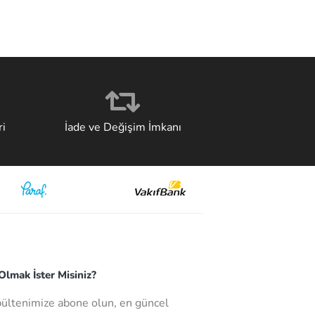
i
İade ve Değişim İmkanı
lmak İster Misiniz?
bültenimize abone olun, en güncel