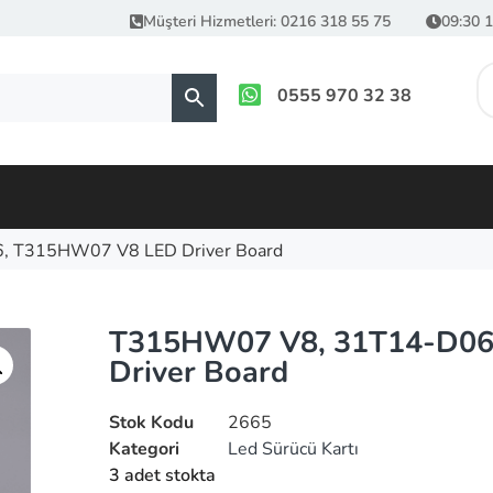
Müşteri Hizmetleri: 0216 318 55 75
09:30 1
0555 970 32 38
 T315HW07 V8 LED Driver Board
T315HW07 V8, 31T14-D06
Driver Board
Stok Kodu
2665
Kategori
Led Sürücü Kartı
3 adet stokta