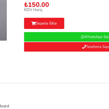
₺
150.00
KDV Hariç
Sepete Ekle
WhatsApp Sipa
Telefonla Sipa
Board