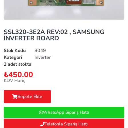
SSL320-3E2A REV:02 , SAMSUNG
İNVERTER BOARD
Stok Kodu
3049
Kategori
İnverter
2 adet stokta
₺
450.00
KDV Hariç
Sepete Ekle
WhatsApp Sipariş Hattı
Telefonla Sipariş Hattı