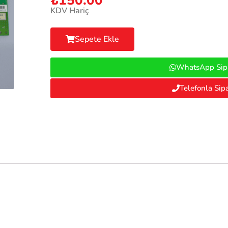
₺
150.00
KDV Hariç
Sepete Ekle
WhatsApp Sipa
Telefonla Sipa