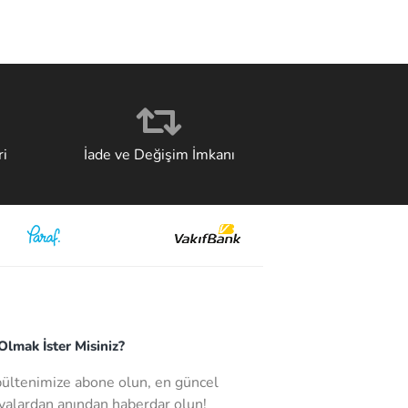
i
İade ve Değişim İmkanı
lmak İster Misiniz?
bültenimize abone olun, en güncel
alardan anından haberdar olun!