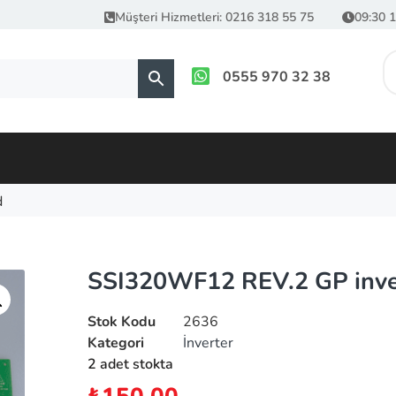
Müşteri Hizmetleri: 0216 318 55 75
09:30 1
0555 970 32 38
d
SSI320WF12 REV.2 GP inve
Stok Kodu
2636
Kategori
İnverter
2 adet stokta