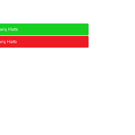
riş Hattı
riş Hattı