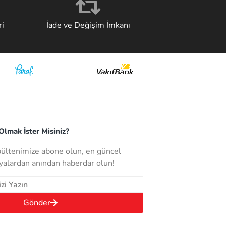
i
İade ve Değişim İmkanı
lmak İster Misiniz?
bültenimize abone olun, en güncel
alardan anından haberdar olun!
Gönder