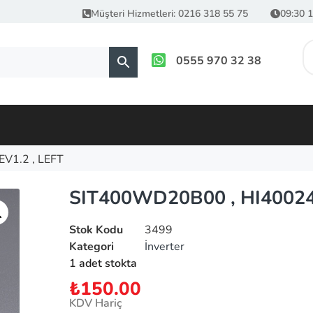
Müşteri Hizmetleri: 0216 318 55 75
09:30 1
0555 970 32 38
V1.2 , LEFT
SIT400WD20B00 , HI40024
Stok Kodu
3499
Kategori
İnverter
1 adet stokta
₺
150.00
KDV Hariç