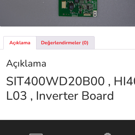
Açıklama
Değerlendirmeler (0)
Açıklama
SIT400WD20B00 , HI4
L03 , Inverter Board