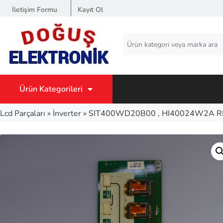
İletişim Formu
Kayıt Ol
Ürün Kategorileri
Lcd Parçaları
»
İnverter
»
SIT400WD20B00 , HI40024W2A RE