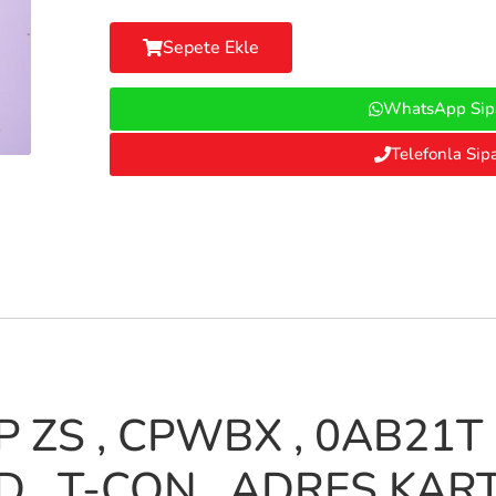
Sepete Ekle
WhatsApp Sipa
Telefonla Sipa
 ZS , CPWBX , 0AB21T 
 , T-CON , ADRES KART