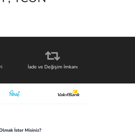
i
İade ve Değişim İmkanı
lmak İster Misiniz?