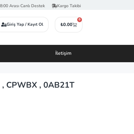
8:00 Arası Canlı Destek
Kargo Takibi
0
Giriş Yap / Kayıt Ol
₺
0.00
İletişim
 , CPWBX , 0AB21T