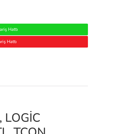
riş Hattı
riş Hattı
, LOGİC
I , TCON