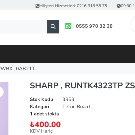
Müşteri Hizmetleri: 0216 318 55 75
09:30 1
0555 970 32 38
PWBX , 0AB21T
SHARP , RUNTK4323TP ZS
Stok Kodu
3853
Kategori
T-Con Board
1 adet stokta
₺
400.00
KDV Hariç