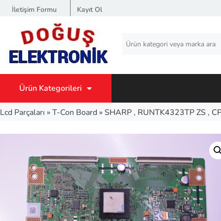
İletişim Formu
Kayıt Ol
Ürün Kategorileri
Lcd Parçaları
»
T-Con Board
»
SHARP , RUNTK4323TP ZS , C