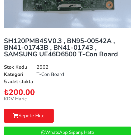
SH120PMB4SV0.3 , BN95-00542A ,
BN41-01743B , BN41-01743 ,
SAMSUNG UE46D6500 T-Con Board
Stok Kodu
2562
Kategori
T-Con Board
5 adet stokta
₺
200.00
KDV Hariç
Sepete Ekle
WhatsApp Sipariş Hattı