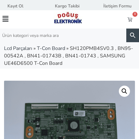
Kayıt Ol
Kargo Takibi
İletişim Formu
0
Lcd Parçaları
»
T-Con Board
»
SH120PMB4SV0.3 , BN95-
00542A , BN41-01743B , BN41-01743 , SAMSUNG
UE46D6500 T-Con Board