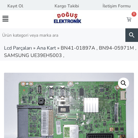
Kayıt Ol
Kargo Takibi
İletişim Formu
0
Lcd Parçaları
»
Ana Kart
»
BN41-01897A , BN94-05971M ,
SAMSUNG UE39EH5003 ,