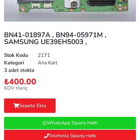
BN41-01897A , BN94-05971M ,
SAMSUNG UE39EH5003 ,
Stok Kodu
2171
Kategori
Ana Kart
3 adet stokta
₺
400.00
KDV Hariç
Sepete Ekle
WhatsApp Sipariş Hattı
Telefonla Sipariş Hattı