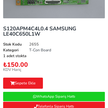
S120APM4C4L0.4 SAMSUNG
LE40C650L1W
Stok Kodu
2655
Kategori
T-Con Board
1 adet stokta
₺
150.00
KDV Hariç
Sepete Ekle
WhatsApp Sipariş Hattı
Telefonla Sipariş Hattı