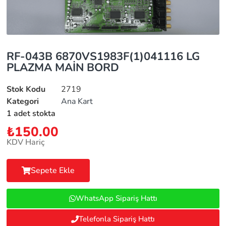
RF-043B 6870VS1983F(1)041116 LG
PLAZMA MAİN BORD
Stok Kodu
2719
Kategori
Ana Kart
1 adet stokta
₺
150.00
KDV Hariç
Sepete Ekle
WhatsApp Sipariş Hattı
Telefonla Sipariş Hattı