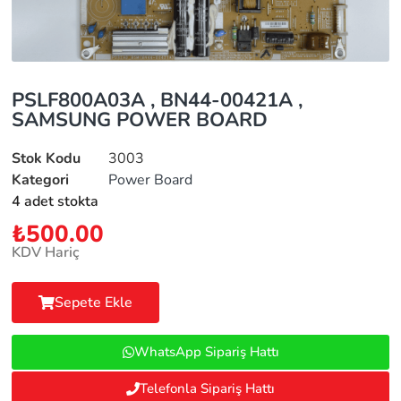
PSLF800A03A , BN44-00421A ,
SAMSUNG POWER BOARD
Stok Kodu
3003
Kategori
Power Board
4 adet stokta
₺
500.00
KDV Hariç
Sepete Ekle
WhatsApp Sipariş Hattı
Telefonla Sipariş Hattı