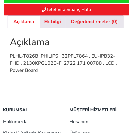
Telefonla Sipariş Hattı
Açıklama
Ek bilgi
Değerlendirmeler (0)
Açıklama
PLHL-T826B ,PHILIPS , 32PFL7864 , EU-IPB32-
FHD , 2130KPG102B-F, 2722 171 00788 , LCD ,
Power Board
KURUMSAL
MÜŞTERİ HİZMETLERİ
Hakkımızda
Hesabım