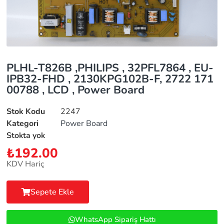
PLHL-T826B ,PHILIPS , 32PFL7864 , EU-
IPB32-FHD , 2130KPG102B-F, 2722 171
00788 , LCD , Power Board
Stok Kodu
2247
Kategori
Power Board
Stokta yok
₺
192.00
KDV Hariç
Sepete Ekle
WhatsApp Sipariş Hattı