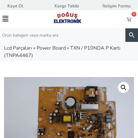
Kayıt Ol
Kargo Takibi
İletişim Formu
0
Lcd Parçaları
»
Power Board
»
TXN / P10NDA P Kartı
(TNPA4467)