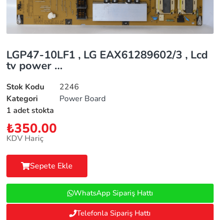
LGP47-10LF1 , LG EAX61289602/3 , Lcd
tv power …
Stok Kodu
2246
Kategori
Power Board
1 adet stokta
₺
350.00
KDV Hariç
Sepete Ekle
WhatsApp Sipariş Hattı
Telefonla Sipariş Hattı