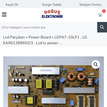
Kayıt Ol
Kargo Takibi
İletişim Formu
0
Lcd Parçaları
»
Power Board
»
LGP47-10LF1 , LG
EAX61289602/3 , Lcd tv power …