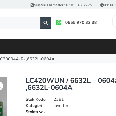
Müşteri Hizmetleri: 0216 318 55 75
09:30 1
0555 970 32 38
GC20004A-R) ,6632L-0604A
LC420WUN / 6632L – 0604
,6632L-0604A
Stok Kodu
2381
Kategori
İnverter
Stokta yok