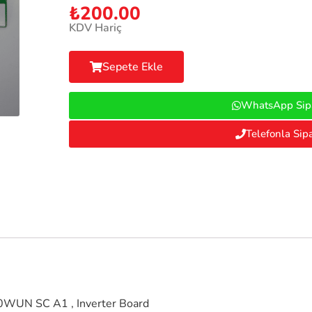
₺
200.00
KDV Hariç
Sepete Ekle
WhatsApp Sipa
Telefonla Sipa
UN SC A1 , Inverter Board