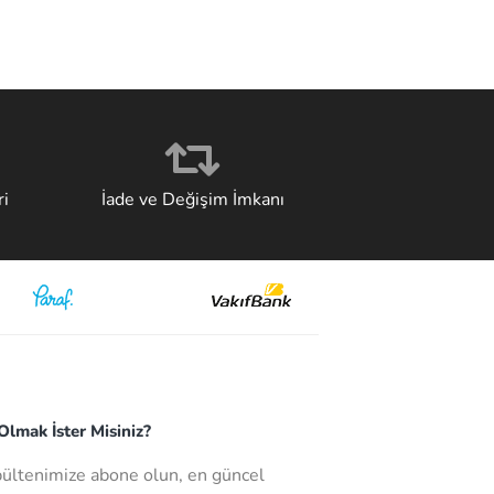
i
İade ve Değişim İmkanı
lmak İster Misiniz?
bültenimize abone olun, en güncel