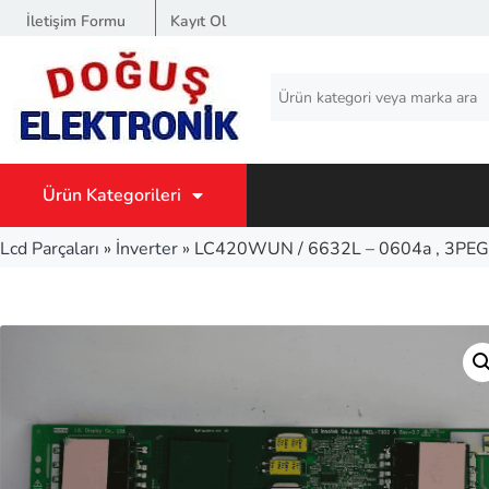
İletişim Formu
Kayıt Ol
Ürün Kategorileri
Lcd Parçaları
»
İnverter
»
LC420WUN / 6632L – 0604a , 3PE