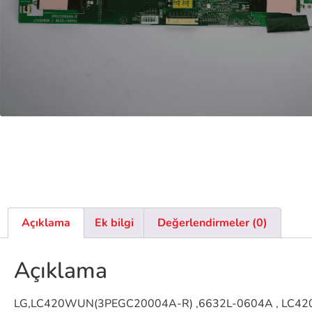
Açıklama
Ek bilgi
Değerlendirmeler (0)
Açıklama
LG,LC420WUN(3PEGC20004A-R) ,6632L-0604A , LC420W