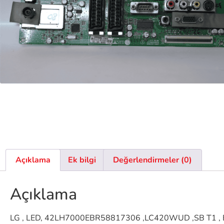
Açıklama
Ek bilgi
Değerlendirmeler (0)
Açıklama
LG , LED, 42LH7000EBR58817306 ,LC420WUD ,SB T1 , E