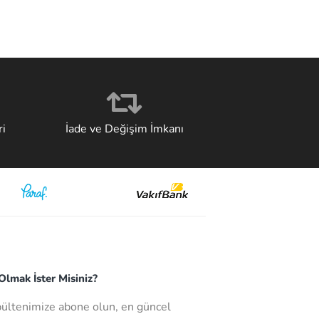
i
İade ve Değişim İmkanı
lmak İster Misiniz?
bültenimize abone olun, en güncel