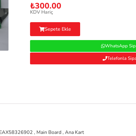
₺
300.00
KDV Hariç
Sepete Ekle
WhatsApp Sipa
Telefonla Sipa
AX58326902 , Main Board , Ana Kart