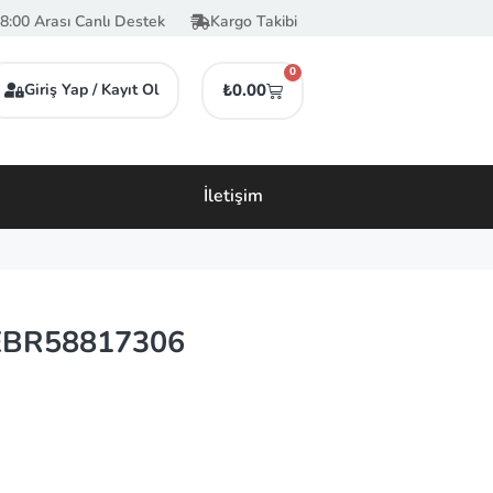
8:00 Arası Canlı Destek
Kargo Takibi
0
Giriş Yap / Kayıt Ol
₺
0.00
İletişim
EBR58817306