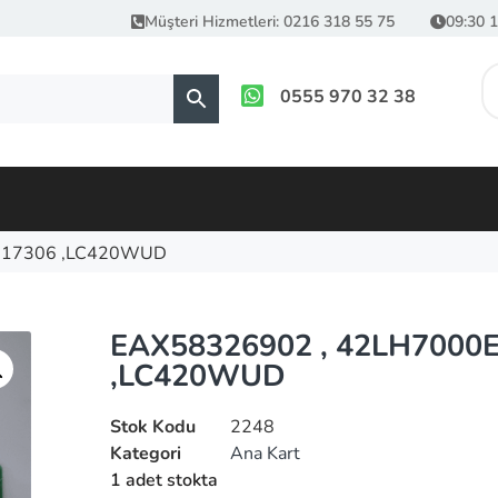
Müşteri Hizmetleri: 0216 318 55 75
09:30 1
0555 970 32 38
817306 ,LC420WUD
EAX58326902 , 42LH7000
,LC420WUD
Stok Kodu
2248
Kategori
Ana Kart
1 adet stokta