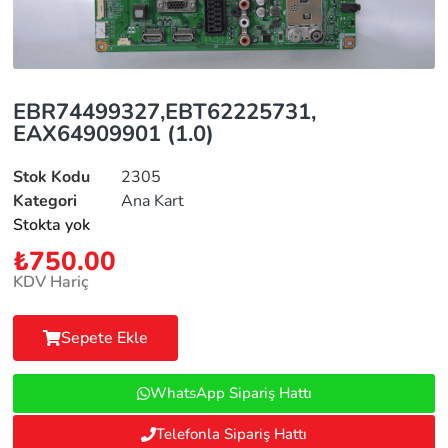
EBR74499327,EBT62225731,
EAX64909901 (1.0)
Stok Kodu
2305
Kategori
Ana Kart
Stokta yok
₺
750.00
KDV Hariç
Sepete Ekle
WhatsApp Sipariş Hattı
Telefonla Sipariş Hattı