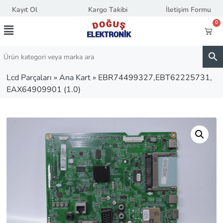
Kayıt Ol
Kargo Takibi
İletişim Formu
0
Lcd Parçaları
»
Ana Kart
»
EBR74499327,EBT62225731,
EAX64909901 (1.0)