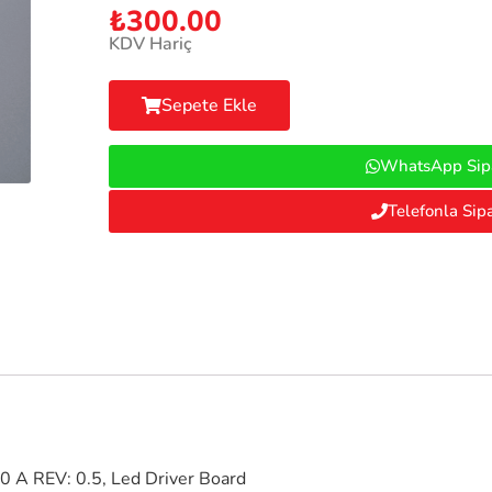
₺
300.00
KDV Hariç
Sepete Ekle
WhatsApp Sipa
Telefonla Sipa
 REV: 0.5, Led Driver Board