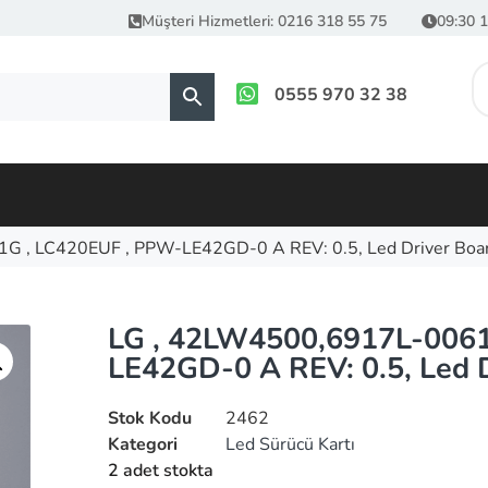
Müşteri Hizmetleri: 0216 318 55 75
09:30 1
0555 970 32 38
G , LC420EUF , PPW-LE42GD-0 A REV: 0.5, Led Driver Boa
LG , 42LW4500,6917L-0061
LE42GD-0 A REV: 0.5, Led 
Stok Kodu
2462
Kategori
Led Sürücü Kartı
2 adet stokta