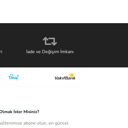
i
İade ve Değişim İmkanı
lmak İster Misiniz?
bültenimize abone olun, en güncel