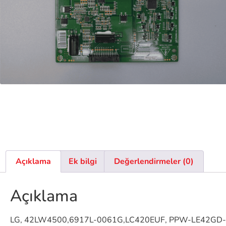
Açıklama
Ek bilgi
Değerlendirmeler (0)
Açıklama
LG, 42LW4500,6917L-0061G,LC420EUF, PPW-LE42GD-0 A