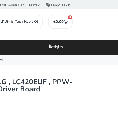
8:00 Arası Canlı Destek
Kargo Takibi
0
Giriş Yap / Kayıt Ol
₺
0.00
İletişim
rd
G , LC420EUF , PPW-
Driver Board