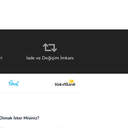
i
İade ve Değişim İmkanı
lmak İster Misiniz?