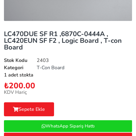
LC470DUE SF R1 ,6870C-0444A ,
LC420EUN SF F2 , Logic Board , T-con
Board
Stok Kodu
2403
Kategori
T-Con Board
1 adet stokta
₺
200.00
KDV Hariç
Sepete Ekle
WhatsApp Sipariş Hattı