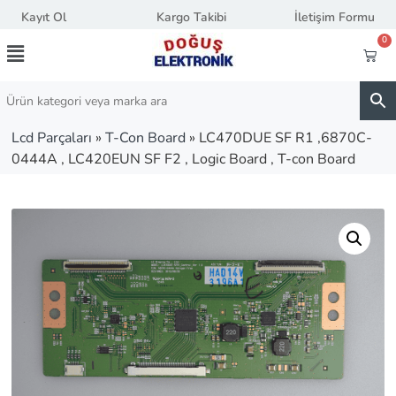
Kayıt Ol
Kargo Takibi
İletişim Formu
0
Lcd Parçaları
»
T-Con Board
»
LC470DUE SF R1 ,6870C-
0444A , LC420EUN SF F2 , Logic Board , T-con Board