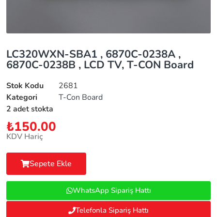
LC320WXN-SBA1 , 6870C-0238A ,
6870C-0238B , LCD TV, T-CON Board
Stok Kodu
2681
Kategori
T-Con Board
2 adet stokta
₺
150.00
KDV Hariç
Sepete Ekle
WhatsApp Sipariş Hattı
Telefonla Sipariş Hattı