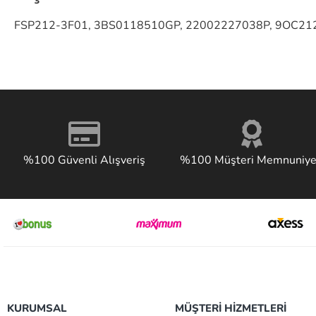
FSP212-3F01, 3BS0118510GP, 22002227038P, 9OC21201
%100 Güvenli Alışveriş
%100 Müşteri Memnuniye
KURUMSAL
MÜŞTERİ HİZMETLERİ