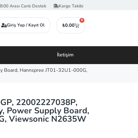
8:00 Arası Canlı Destek
Kargo Takibi
0
Giriş Yap / Kayıt Ol
₺
0.00
İletişim
 Board, Hannspree JT01-32U1-000G,
GP, 22002227038P,
, Power Supply Board,
G, Viewsonic N2635W