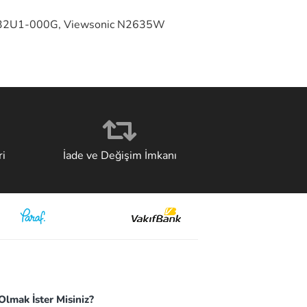
-32U1-000G, Viewsonic N2635W
i
İade ve Değişim İmkanı
lmak İster Misiniz?