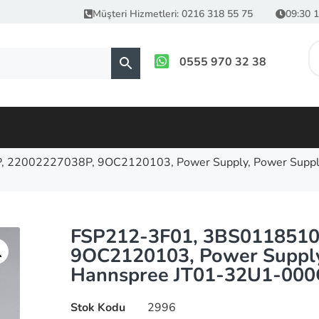
Müşteri Hizmetleri: 0216 318 55 75
09:30 1
0555 970 32 38
22002227038P, 9OC2120103, Power Supply, Power Supply
FSP212-3F01, 3BS0118510
9OC2120103, Power Supply
Hannspree JT01-32U1-000
Stok Kodu
2996