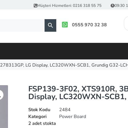
Müşteri Hizmetleri: 0216 318 55 75
09:30 1
0555 970 32 38
278313GP, LG Display, LC320WXN-SCB1, Grundig G32-LC
FSP139-3F02, XTS910R, 3
Display, LC320WXN-SCB1,
Stok Kodu
2484
Kategori
Power Board
2 adet stokta