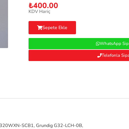
₺
400.00
KDV Hariç
Sepete Ekle
WhatsApp Sipa
Telefonla Sipa
LC320WXN-SCB1, Grundig G32-LCH-0B,