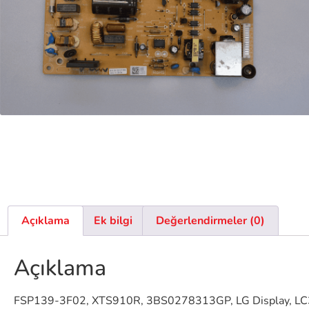
Açıklama
Ek bilgi
Değerlendirmeler (0)
Açıklama
FSP139-3F02, XTS910R, 3BS0278313GP, LG Display, 