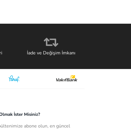
i
İade ve Değişim İmkanı
lmak İster Misiniz?
bültenimize abone olun, en güncel