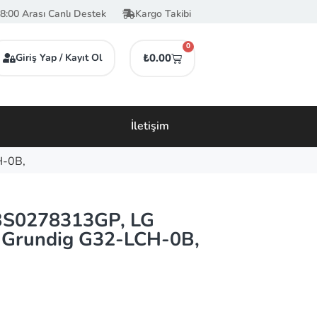
8:00 Arası Canlı Destek
Kargo Takibi
0
Giriş Yap / Kayıt Ol
₺
0.00
İletişim
H-0B,
BS0278313GP, LG
 Grundig G32-LCH-0B,