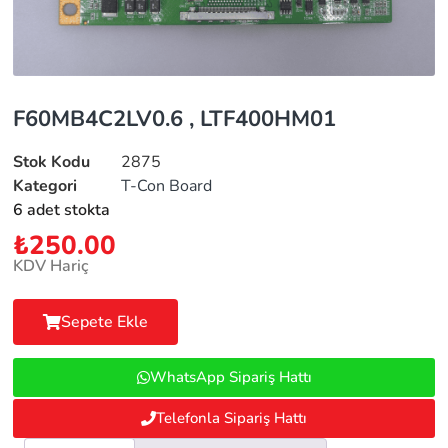
F60MB4C2LV0.6 , LTF400HM01
Stok Kodu
2875
Kategori
T-Con Board
6 adet stokta
₺
250.00
KDV Hariç
Sepete Ekle
WhatsApp Sipariş Hattı
Telefonla Sipariş Hattı