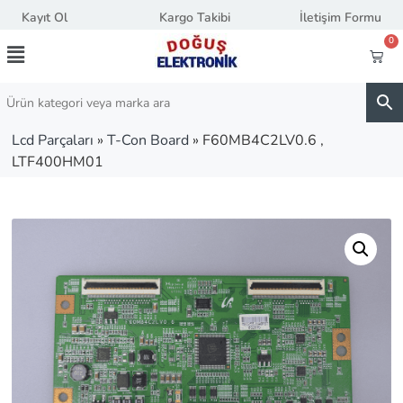
Kayıt Ol
Kargo Takibi
İletişim Formu
0
Lcd Parçaları
»
T-Con Board
»
F60MB4C2LV0.6 ,
LTF400HM01