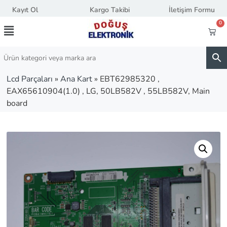
Kayıt Ol
Kargo Takibi
İletişim Formu
0
Lcd Parçaları
»
Ana Kart
»
EBT62985320 ,
EAX65610904(1.0) , LG, 50LB582V , 55LB582V, Main
board