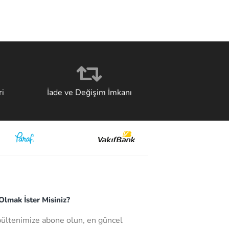
i
İade ve Değişim İmkanı
lmak İster Misiniz?
bültenimize abone olun, en güncel