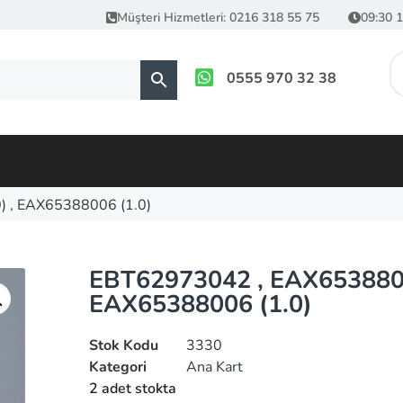
Müşteri Hizmetleri: 0216 318 55 75
09:30 1
0555 970 32 38
 , EAX65388006 (1.0)
EBT62973042 , EAX6538800
EAX65388006 (1.0)
Stok Kodu
3330
Kategori
Ana Kart
2 adet stokta