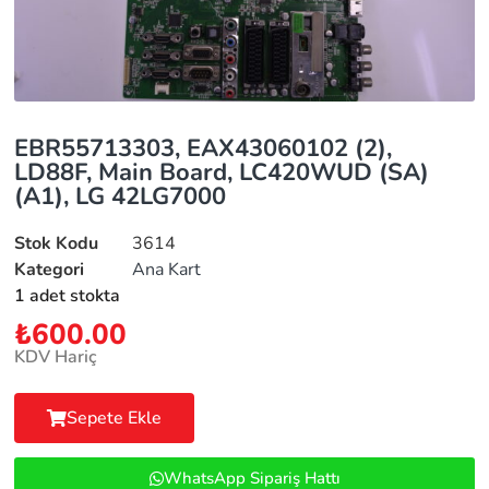
EBR55713303, EAX43060102 (2),
LD88F, Main Board, LC420WUD (SA)
(A1), LG 42LG7000
Stok Kodu
3614
Kategori
Ana Kart
1 adet stokta
₺
600.00
KDV Hariç
Sepete Ekle
WhatsApp Sipariş Hattı