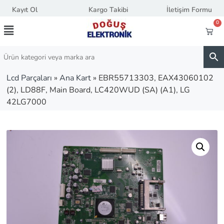
Kayıt Ol
Kargo Takibi
İletişim Formu
0
Lcd Parçaları
»
Ana Kart
»
EBR55713303, EAX43060102
(2), LD88F, Main Board, LC420WUD (SA) (A1), LG
42LG7000