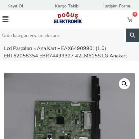
Kayıt Ol
Kargo Takibi
İletişim Formu
0
Lcd Parçaları
»
Ana Kart
»
EAX64909901(1.0)
EBT62058354 EBR74499327 42LM615S LG Anakart