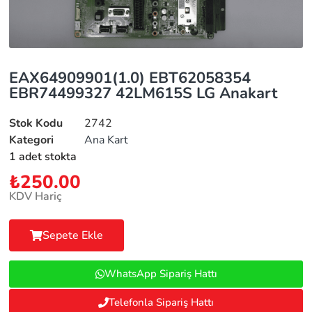
EAX64909901(1.0) EBT62058354
EBR74499327 42LM615S LG Anakart
Stok Kodu
2742
Kategori
Ana Kart
1 adet stokta
₺
250.00
KDV Hariç
Sepete Ekle
WhatsApp Sipariş Hattı
Telefonla Sipariş Hattı