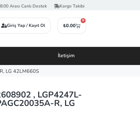
8:00 Arası Canlı Destek
Kargo Takibi
0
Giriş Yap / Kayıt Ol
₺
0.00
İletişim
-R, LG 42LM660S
2608902 , LGP4247L-
PAGC20035A-R, LG