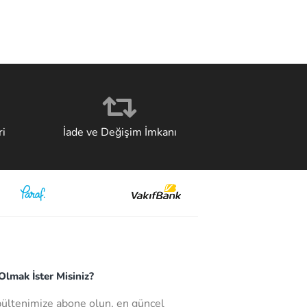
i
İade ve Değişim İmkanı
lmak İster Misiniz?
bültenimize abone olun, en güncel