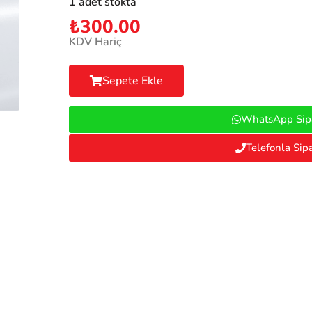
1 adet stokta
₺
300.00
KDV Hariç
Sepete Ekle
WhatsApp Sipa
Telefonla Sipa