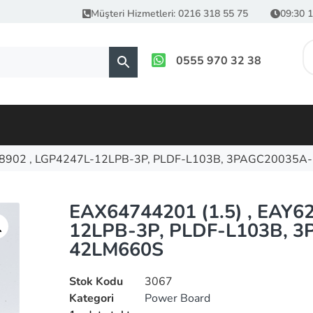
Müşteri Hizmetleri: 0216 318 55 75
09:30 1
0555 970 32 38
08902 , LGP4247L-12LPB-3P, PLDF-L103B, 3PAGC20035A
EAX64744201 (1.5) , EAY6
12LPB-3P, PLDF-L103B, 3
42LM660S
Stok Kodu
3067
Kategori
Power Board