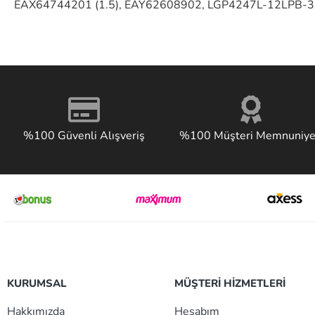
EAX64744201 (1.5), EAY62608902, LGP4247L-12LPB-
%100 Güvenli Alışveriş
%100 Müşteri Memnuniye
KURUMSAL
MÜŞTERİ HİZMETLERİ
Hakkımızda
Hesabım