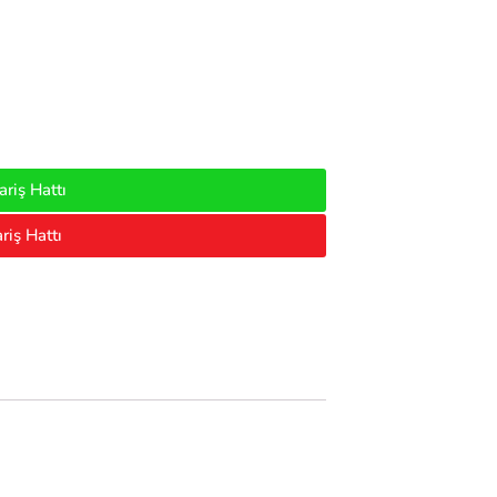
riş Hattı
riş Hattı