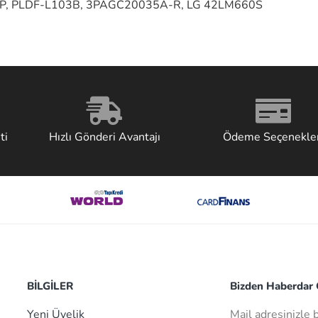
3P, PLDF-L103B, 3PAGC20035A-R, LG 42LM660S
ti
Hızlı Gönderi Avantajı
Ödeme Seçenekler
BİLGİLER
Bizden Haberdar O
Yeni Üyelik
Mail adresinizle 