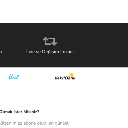
i
İade ve Değişim İmkanı
lmak İster Misiniz?
bültenimize abone olun, en güncel