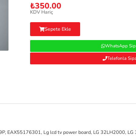
₺
350.00
KDV Hariç
Sepete Ekle
WhatsApp Sipa
Telefonla Sipa
, EAX55176301, Lg lcd tv power board, LG 32LH2000, LG