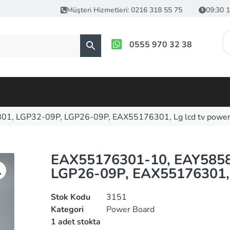
Müşteri Hizmetleri: 0216 318 55 75
09:30 1
0555 970 32 38
, LGP32-09P, LGP26-09P, EAX55176301, Lg lcd tv power
EAX55176301-10, EAY5858
LGP26-09P, EAX55176301, 
Stok Kodu
3151
Kategori
Power Board
1 adet stokta