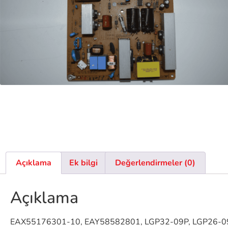
Açıklama
Ek bilgi
Değerlendirmeler (0)
Açıklama
EAX55176301-10, EAY58582801, LGP32-09P, LGP26-09P