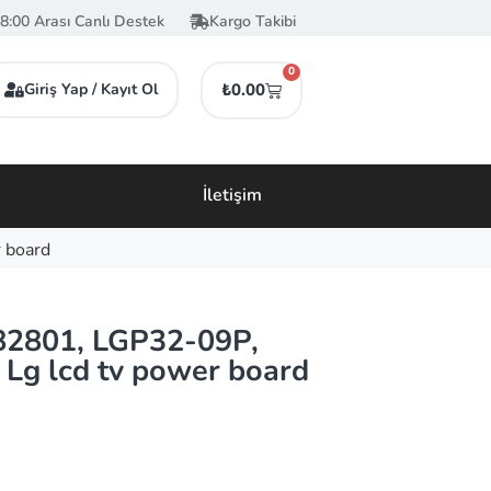
8:00 Arası Canlı Destek
Kargo Takibi
0
Giriş Yap / Kayıt Ol
₺
0.00
İletişim
 board
2801, LGP32-09P,
Lg lcd tv power board