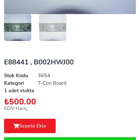
E88441 , B002HWJ00
Stok Kodu
3654
Kategori
T-Con Board
1 adet stokta
₺
500.00
KDV Hariç
Sepete Ekle