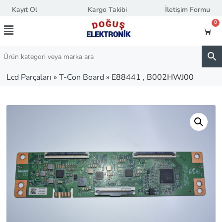
Kayıt Ol
Kargo Takibi
İletişim Formu
0
Lcd Parçaları
»
T-Con Board
»
E88441 , B002HWJ00