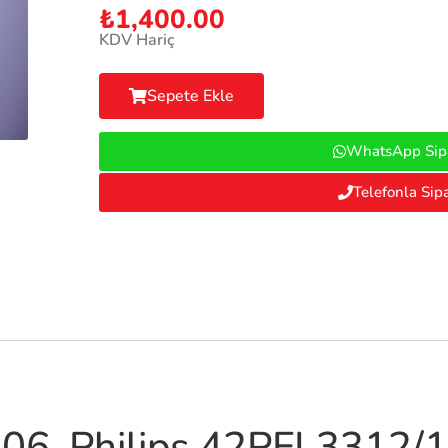
₺
1,400.00
KDV Hariç
Sepete Ekle
WhatsApp Sipa
Telefonla Sipa
6, Philips 42PFL3312/