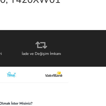
i
İade ve Değişim İmkanı
lmak İster Misiniz?