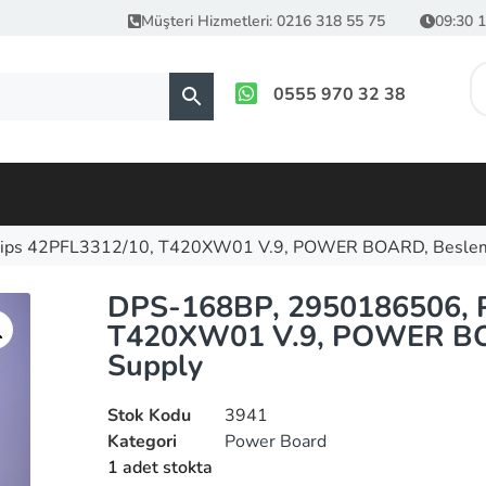
Müşteri Hizmetleri: 0216 318 55 75
09:30 1
0555 970 32 38
lips 42PFL3312/10, T420XW01 V.9, POWER BOARD, Beslem
DPS-168BP, 2950186506, P
T420XW01 V.9, POWER BO
Supply
Stok Kodu
3941
Kategori
Power Board
1 adet stokta