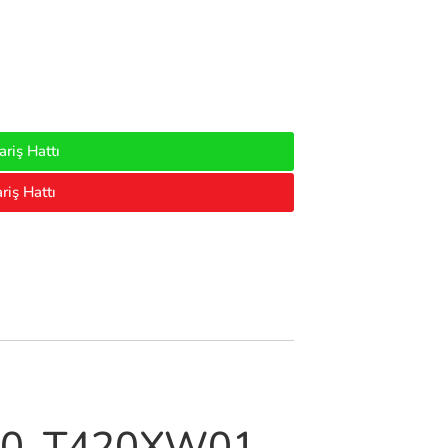
riş Hattı
riş Hattı
10, T420XW01