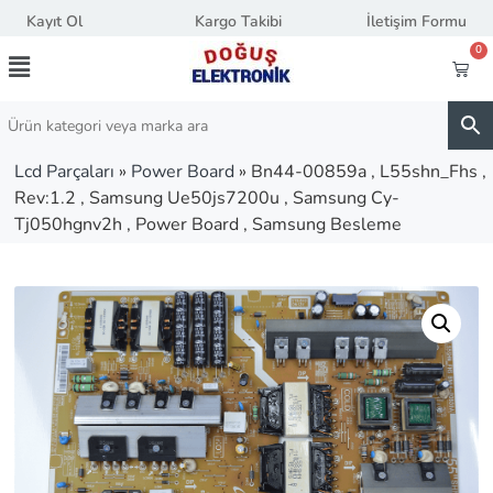
Kayıt Ol
Kargo Takibi
İletişim Formu
0
Lcd Parçaları
»
Power Board
»
Bn44-00859a , L55shn_Fhs ,
Rev:1.2 , Samsung Ue50js7200u , Samsung Cy-
Tj050hgnv2h , Power Board , Samsung Besleme