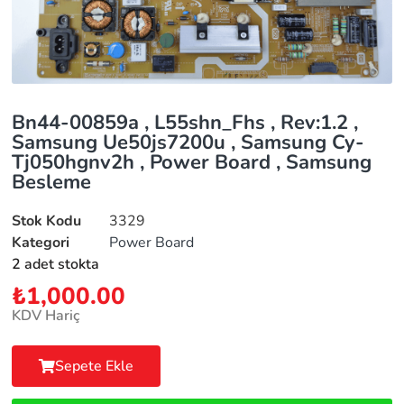
Bn44-00859a , L55shn_Fhs , Rev:1.2 ,
Samsung Ue50js7200u , Samsung Cy-
Tj050hgnv2h , Power Board , Samsung
Besleme
Stok Kodu
3329
Kategori
Power Board
2 adet stokta
₺
1,000.00
KDV Hariç
Sepete Ekle