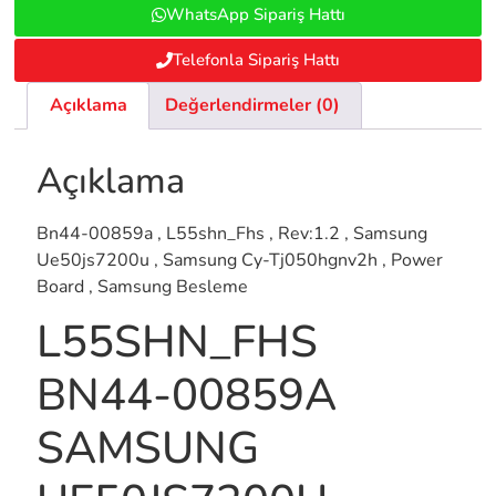
WhatsApp Sipariş Hattı
Telefonla Sipariş Hattı
Açıklama
Değerlendirmeler (0)
Açıklama
Bn44-00859a , L55shn_Fhs , Rev:1.2 , Samsung
Ue50js7200u , Samsung Cy-Tj050hgnv2h , Power
Board , Samsung Besleme
L55SHN_FHS
BN44-00859A
SAMSUNG