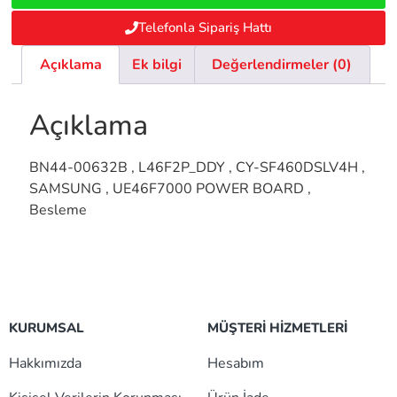
Telefonla Sipariş Hattı
Açıklama
Ek bilgi
Değerlendirmeler (0)
Açıklama
BN44-00632B , L46F2P_DDY , CY-SF460DSLV4H ,
SAMSUNG , UE46F7000 POWER BOARD ,
Besleme
KURUMSAL
MÜŞTERİ HİZMETLERİ
Hakkımızda
Hesabım