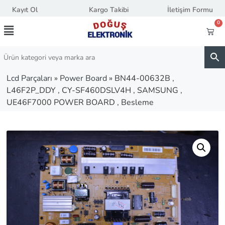
Kayıt Ol
Kargo Takibi
İletişim Formu
0
Lcd Parçaları
»
Power Board
»
BN44-00632B ,
L46F2P_DDY , CY-SF460DSLV4H , SAMSUNG ,
UE46F7000 POWER BOARD , Besleme