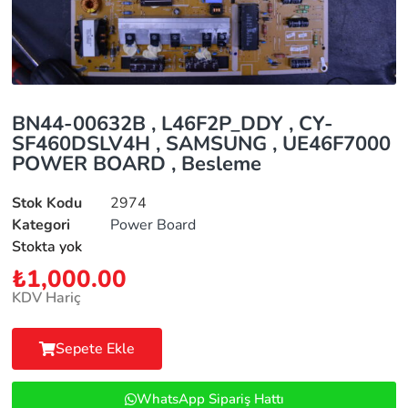
BN44-00632B , L46F2P_DDY , CY-
SF460DSLV4H , SAMSUNG , UE46F7000
POWER BOARD , Besleme
Stok Kodu
2974
Kategori
Power Board
Stokta yok
₺
1,000.00
KDV Hariç
Sepete Ekle
WhatsApp Sipariş Hattı