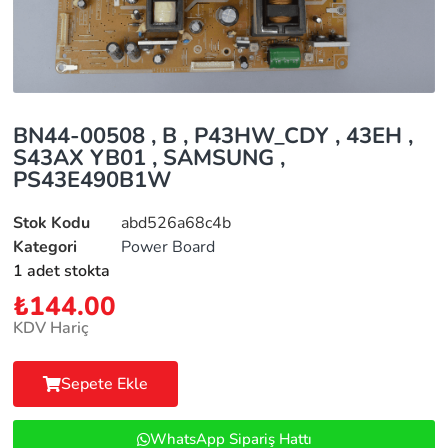
BN44-00508 , B , P43HW_CDY , 43EH ,
S43AX YB01 , SAMSUNG ,
PS43E490B1W
Stok Kodu
abd526a68c4b
Kategori
Power Board
1 adet stokta
₺
144.00
KDV Hariç
Sepete Ekle
WhatsApp Sipariş Hattı