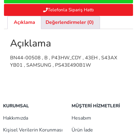
Telefonla Sipariş Hattı
Açıklama
Değerlendirmeler (0)
Açıklama
BN44-00508 , B , P43HW_CDY , 43EH , S43AX
YB01 , SAMSUNG , PS43E490B1W
KURUMSAL
MÜŞTERİ HİZMETLERİ
Hakkımızda
Hesabım
Kişisel Verilerin Korunması
Ürün İade