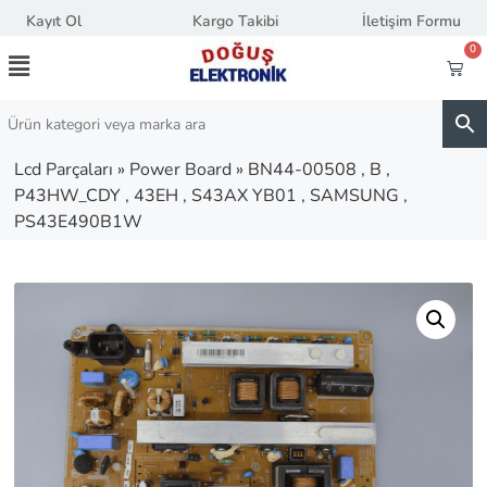
Kayıt Ol
Kargo Takibi
İletişim Formu
0
Lcd Parçaları
»
Power Board
»
BN44-00508 , B ,
P43HW_CDY , 43EH , S43AX YB01 , SAMSUNG ,
PS43E490B1W