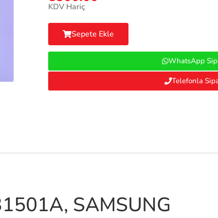
KDV Hariç
Sepete Ekle
WhatsApp Sipa
Telefonla Sipa
31501A, SAMSUNG