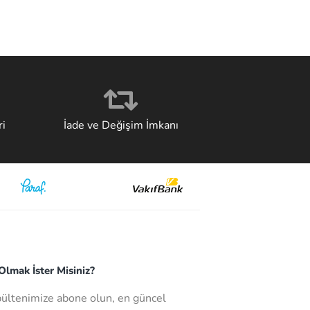
i
İade ve Değişim İmkanı
lmak İster Misiniz?
bültenimize abone olun, en güncel