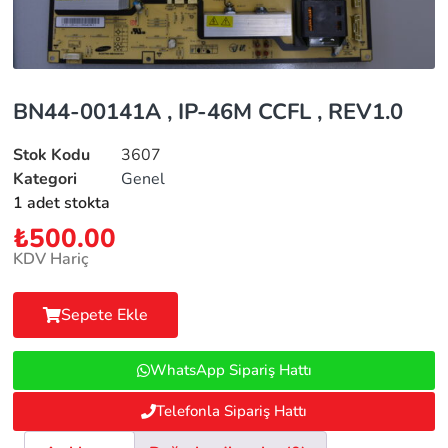
BN44-00141A , IP-46M CCFL , REV1.0
Stok Kodu
3607
Kategori
Genel
1 adet stokta
₺
500.00
KDV Hariç
Sepete Ekle
WhatsApp Sipariş Hattı
Telefonla Sipariş Hattı