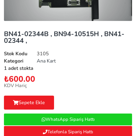
BN41-02344B , BN94-10515H , BN41-
02344 ,
Stok Kodu
3105
Kategori
Ana Kart
1 adet stokta
₺
600.00
KDV Hariç
Sepete Ekle
WhatsApp Sipariş Hattı
Telefonla Sipariş Hattı