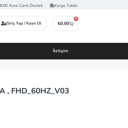
8:00 Arası Canlı Destek
Kargo Takibi
0
Giriş Yap / Kayıt Ol
₺
0.00
İletişim
A , FHD_60HZ_V03