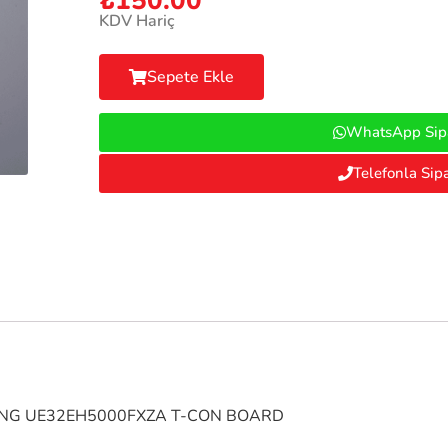
₺
150.00
KDV Hariç
Sepete Ekle
WhatsApp Sipa
Telefonla Sipa
SUNG UE32EH5000FXZA T-CON BOARD