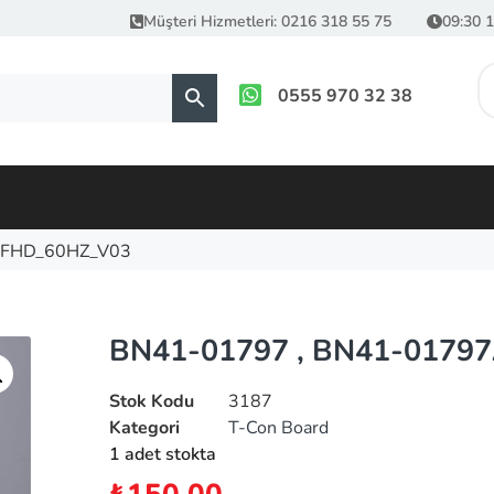
Müşteri Hizmetleri: 0216 318 55 75
09:30 1
0555 970 32 38
, FHD_60HZ_V03
BN41-01797 , BN41-01797
Stok Kodu
3187
Kategori
T-Con Board
1 adet stokta