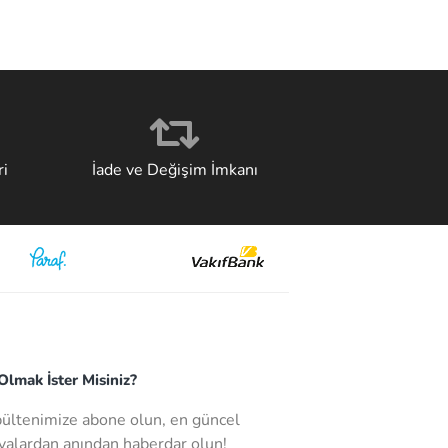
i
İade ve Değişim İmkanı
lmak İster Misiniz?
bültenimize abone olun, en güncel
alardan anından haberdar olun!