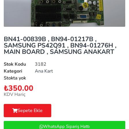
BN41-00839B , BN94-01217B ,
SAMSUNG PS42Q91 , BN94-01276H ,
MAIN BOARD , SAMSUNG ANAKART
Stok Kodu
3182
Kategori
Ana Kart
Stokta yok
₺
350.00
KDV Hariç
Sepete Ekle
WhatsApp Sipariş Hattı