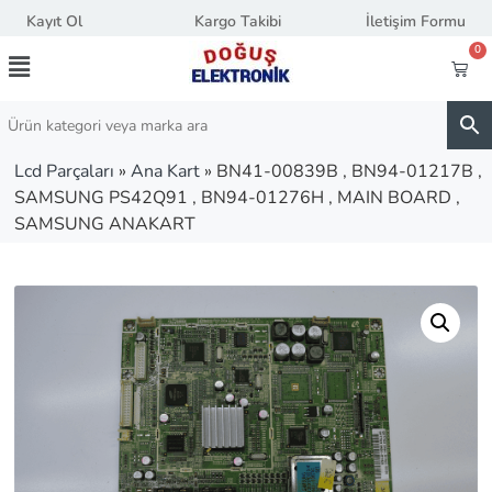
Kayıt Ol
Kargo Takibi
İletişim Formu
0
Lcd Parçaları
»
Ana Kart
»
BN41-00839B , BN94-01217B ,
SAMSUNG PS42Q91 , BN94-01276H , MAIN BOARD ,
SAMSUNG ANAKART