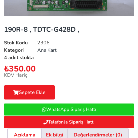
190R-8 , TDTC-G428D ,
Stok Kodu
2306
Kategori
Ana Kart
4 adet stokta
₺
350.00
KDV Hariç
Sepete Ekle
WhatsApp Sipariş Hattı
Telefonla Sipariş Hattı
Açıklama
Ek bilgi
Değerlendirmeler (0)