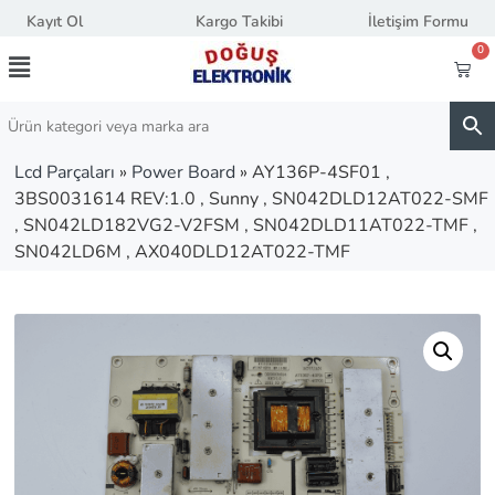
Kayıt Ol
Kargo Takibi
İletişim Formu
0
Lcd Parçaları
»
Power Board
»
AY136P-4SF01 ,
3BS0031614 REV:1.0 , Sunny , SN042DLD12AT022-SMF
, SN042LD182VG2-V2FSM , SN042DLD11AT022-TMF ,
SN042LD6M , AX040DLD12AT022-TMF