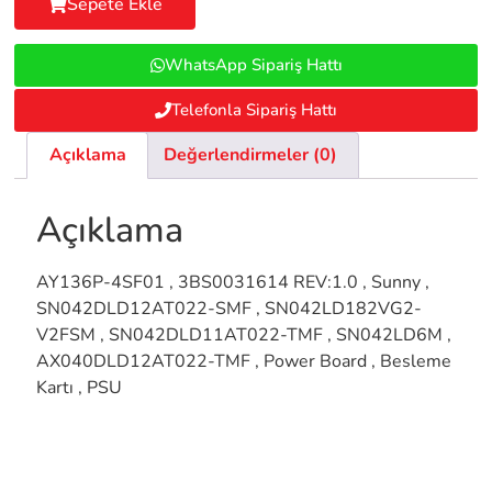
Sepete Ekle
WhatsApp Sipariş Hattı
Telefonla Sipariş Hattı
Açıklama
Değerlendirmeler (0)
Açıklama
AY136P-4SF01 , 3BS0031614 REV:1.0 , Sunny ,
SN042DLD12AT022-SMF , SN042LD182VG2-
V2FSM , SN042DLD11AT022-TMF , SN042LD6M ,
AX040DLD12AT022-TMF , Power Board , Besleme
Kartı , PSU