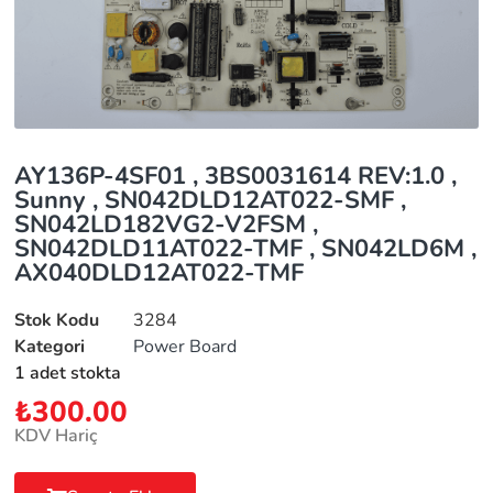
AY136P-4SF01 , 3BS0031614 REV:1.0 ,
Sunny , SN042DLD12AT022-SMF ,
SN042LD182VG2-V2FSM ,
SN042DLD11AT022-TMF , SN042LD6M ,
AX040DLD12AT022-TMF
Stok Kodu
3284
Kategori
Power Board
1 adet stokta
₺
300.00
KDV Hariç