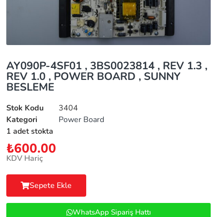
AY090P-4SF01 , 3BS0023814 , REV 1.3 ,
REV 1.0 , POWER BOARD , SUNNY
BESLEME
Stok Kodu
3404
Kategori
Power Board
1 adet stokta
₺
600.00
KDV Hariç
Sepete Ekle
WhatsApp Sipariş Hattı