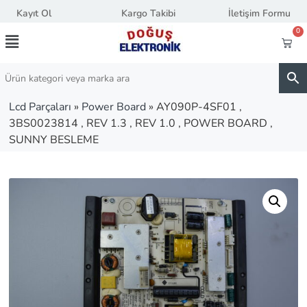
Kayıt Ol
Kargo Takibi
İletişim Formu
0
Lcd Parçaları
»
Power Board
»
AY090P-4SF01 ,
3BS0023814 , REV 1.3 , REV 1.0 , POWER BOARD ,
SUNNY BESLEME