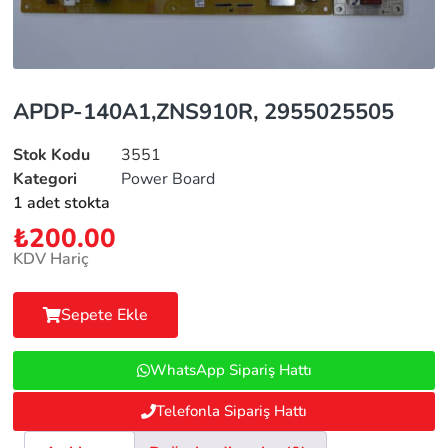
APDP-140A1,ZNS910R, 2955025505
Stok Kodu
3551
Kategori
Power Board
1 adet stokta
₺
200.00
KDV Hariç
Sepete Ekle
WhatsApp Sipariş Hattı
Telefonla Sipariş Hattı